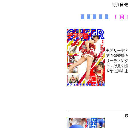
1月1日
チアリーデ
第２弾登場!
リーディン
ァン必見の濃
きずに声を上