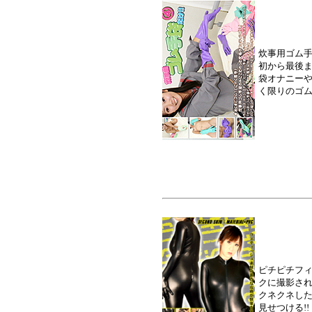
炊事用ゴム手
初から最後
袋オナニー
く限りのゴム
ピチピチフ
クに撮影され
クネクネし
見せつける!