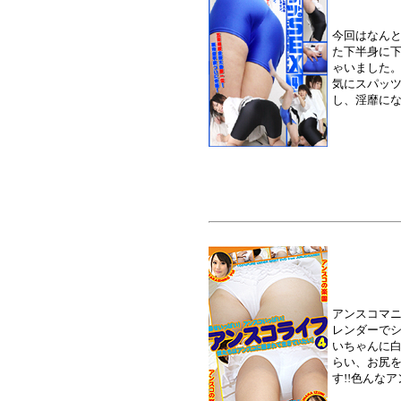
今回はなんと
た下半身に
ゃいました
気にスパッツ
し、淫靡に
アンスコマニ
レンダーで
いちゃんに
らい、お尻
す!!色んな