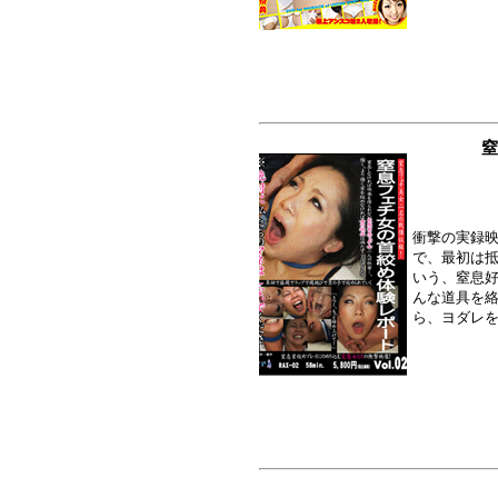
窒
衝撃の実録映
で、最初は
いう、窒息好
んな道具を
ら、ヨダレを