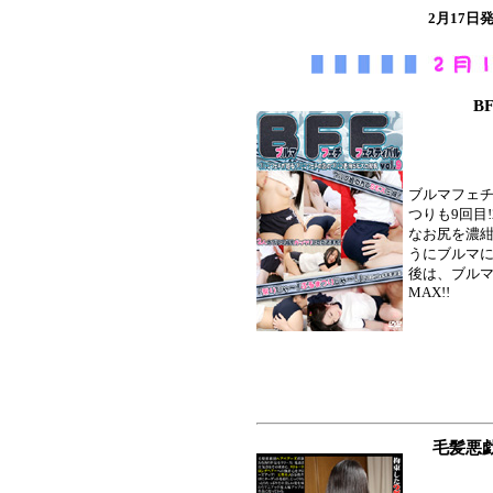
2月17
B
ブルマフェ
つりも9回目
なお尻を濃
うにブルマ
後は、ブルマ
MAX!!
毛髪悪戯